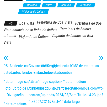
Fiscalização
Mercado
Norte
Roraima
Terminais
Trânsito
Viajando de Ônibus
Prefeitura de Boa Vista
Boa Vista
Prefeitura de Boa
Tags
Terminais de ônibus
Vista anuncia nova linha de ônibus
urbanos
Viajando de ônibus em Boa
Viajando de Ônibus
Vista
RS: Acidente com micro-ônibus deixa
Governo de Sergipe isenta ICMS de empresas
estudantes feridos – revistadoonibus
de ônibus – revistadoonibus
" data-image-caption="
" data-image-caption="" data-medium-
Foto: Corpo de Bombeiros do Rio Grande do Sul
file="https://i0.wp.com/revistadoonibus.com/wp-
– Divulgação
content/uploads/2024/03/Sem-Titulo-14-23.jpg?
fit=300%2C167&ssl=1" data-large-
" data-medium-