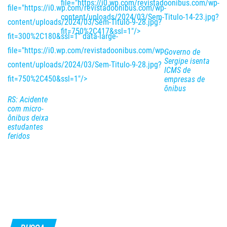
file="https://i0.wp.com/revistadoonibus.com/wp-
file="https://i0.wp.com/revistadoonibus.com/wp-
content/uploads/2024/03/Sem-Titulo-14-23.jpg?
content/uploads/2024/03/Sem-Titulo-9-28.jpg?
fit=750%2C417&ssl=1"/>
fit=300%2C180&ssl=1" data-large-
file="https://i0.wp.com/revistadoonibus.com/wp-
Governo de
Sergipe isenta
content/uploads/2024/03/Sem-Titulo-9-28.jpg?
ICMS de
fit=750%2C450&ssl=1"/>
empresas de
ônibus
RS: Acidente
com micro-
ônibus deixa
estudantes
feridos