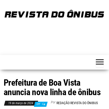
Skip
to
the
content
REVISTA
Portal de
notícias
DO
sobre o
transporte
ÔNIBUS
Prefeitura de Boa Vista
anuncia nova linha de ônibus
Por
REDAÇÃO REVISTA DO ÔNIBUS
19 de março de 2024
Off