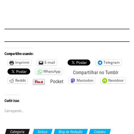
.
.
Compartilhe usando:
Imprimir
E-mail
Telegram
WhatsApp
Compartilhar no Tumblr
Reddit
Mastodon
Nextdoor
Pocket
Curtir isso:
Carregando...
Categoria
ônibus
Blog da Redação
Cidades