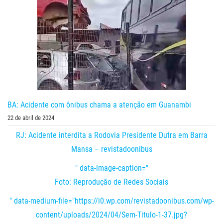
BA: Acidente com ônibus chama a atenção em Guanambi
22 de abril de 2024
RJ: Acidente interdita a Rodovia Presidente Dutra em Barra
Mansa – revistadoonibus
" data-image-caption="
Foto: Reprodução de Redes Sociais
" data-medium-file="https://i0.wp.com/revistadoonibus.com/wp-
content/uploads/2024/04/Sem-Titulo-1-37.jpg?