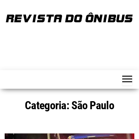
Skip
to
the
content
REVISTA
Portal de
notícias
DO
sobre o
transporte
ÔNIBUS
Categoria:
São Paulo