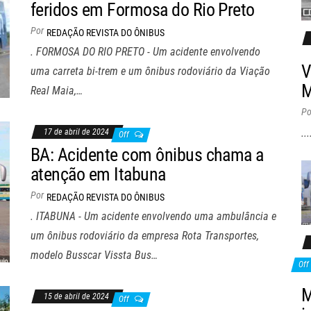
feridos em Formosa do Rio Preto
Por
REDAÇÃO REVISTA DO ÔNIBUS
. FORMOSA DO RIO PRETO - Um acidente envolvendo
V
uma carreta bi-trem e um ônibus rodoviário da Viação
M
Real Maia,…
Po
...
17 de abril de 2024
Off
BA: Acidente com ônibus chama a
atenção em Itabuna
Por
REDAÇÃO REVISTA DO ÔNIBUS
. ITABUNA - Um acidente envolvendo uma ambulância e
um ônibus rodoviário da empresa Rota Transportes,
modelo Busscar Vissta Bus…
Off
M
15 de abril de 2024
Off