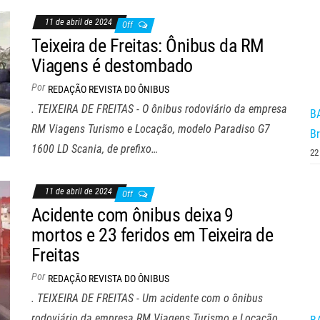
11 de abril de 2024
Off
Teixeira de Freitas: Ônibus da RM
Viagens é destombado
Por
REDAÇÃO REVISTA DO ÔNIBUS
. TEIXEIRA DE FREITAS - O ônibus rodoviário da empresa
BA
RM Viagens Turismo e Locação, modelo Paradiso G7
B
1600 LD Scania, de prefixo…
22
11 de abril de 2024
Off
Acidente com ônibus deixa 9
mortos e 23 feridos em Teixeira de
Freitas
Por
REDAÇÃO REVISTA DO ÔNIBUS
. TEIXEIRA DE FREITAS - Um acidente com o ônibus
rodoviário da empresa RM Viagens Turismo e Locação,