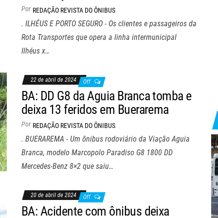
Por
REDAÇÃO REVISTA DO ÔNIBUS
. ILHÉUS E PORTO SEGURO - Os clientes e passageiros da
Rota Transportes que opera a linha intermunicipal
Ilhéus x…
22 de abril de 2024
Off
BA: DD G8 da Aguia Branca tomba e
deixa 13 feridos em Buerarema
Por
REDAÇÃO REVISTA DO ÔNIBUS
. BUERAREMA - Um ônibus rodoviário da Viação Aguia
Branca, modelo Marcopolo Paradiso G8 1800 DD
Mercedes-Benz 8×2 que saiu…
20 de abril de 2024
Off
BA: Acidente com ônibus deixa