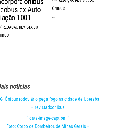
ncorpora ônibus
REDAÇÃO REVISTA DO
eobus ex Auto
ÔNIBUS
iação 1001
....
r
REDAÇÃO REVISTA DO
NIBUS
.
ais notícias
G: Ônibus rodoviário pega fogo na cidade de Uberaba
– revistadoonibus
" data-image-caption="
Foto: Corpo de Bombeiros de Minas Gerais –