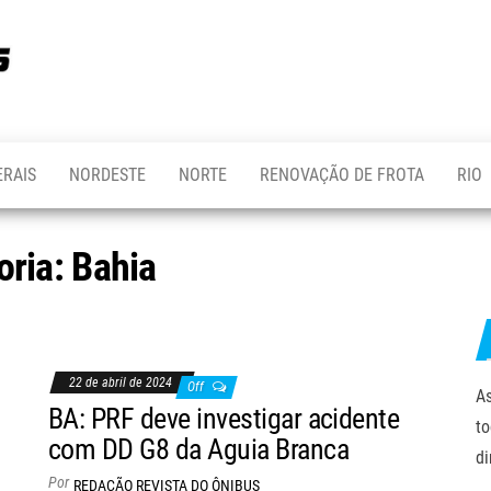
REVISTA
Portal de
notícias
DO
sobre o
transporte
ÔNIBUS
ERAIS
NORDESTE
NORTE
RENOVAÇÃO DE FROTA
RIO
oria:
Bahia
22 de abril de 2024
Off
As
BA: PRF deve investigar acidente
to
com DD G8 da Aguia Branca
di
Por
REDAÇÃO REVISTA DO ÔNIBUS