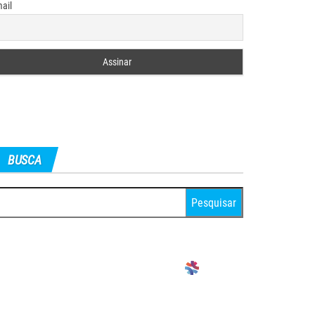
ail
BUSCA
squisar
r: