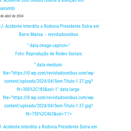
A: Acidente com ônibus chama a atenção em
uanambi
 de abril de 2024
J: Acidente interdita a Rodovia Presidente Dutra em
Barra Mansa – revistadoonibus
" data-image-caption="
Foto: Reprodução de Redes Sociais
" data-medium-
file="https://i0.wp.com/revistadoonibus.com/wp-
content/uploads/2024/04/Sem-Titulo-1-37.jpg?
fit=300%2C185&ssl=1" data-large-
file="https://i0.wp.com/revistadoonibus.com/wp-
content/uploads/2024/04/Sem-Titulo-1-37.jpg?
fit=750%2C463&ssl=1"/>
: Acidente interdita a Rodovia Presidente Dutra em