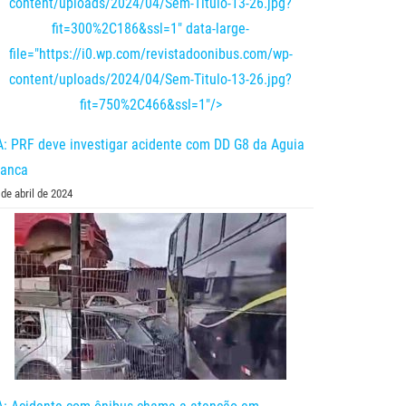
content/uploads/2024/04/Sem-Titulo-13-26.jpg?
fit=300%2C186&ssl=1" data-large-
file="https://i0.wp.com/revistadoonibus.com/wp-
content/uploads/2024/04/Sem-Titulo-13-26.jpg?
fit=750%2C466&ssl=1"/>
: PRF deve investigar acidente com DD G8 da Aguia
ranca
 de abril de 2024