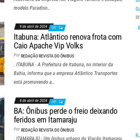
B
modelo Paradiso…
G
22
9 de abril de 2024
R
Off
Itabuna: Atlântico renova frota com
Caio Apache Vip Volks
Por
REDAÇÃO REVISTA DO ÔNIBUS
. ITABUNA - A Prefeitura de Itabuna, no interior da
Bahia, informa que a empresa Atlântico Transportes
está promovendo a…
8 de abril de 2024
Off
BA: Ônibus perde o freio deixando
feridos em Itamaraju
Por
REDAÇÃO REVISTA DO ÔNIBUS
RJ
. ITAMARAJU - Um ônibus urbano da Viação Itamaraju,