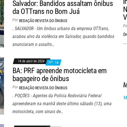
i
Salvador: Bandidos assaltam ônibus
N
da OTTrans no Bom Juá
V
Por
REDAÇÃO REVISTA DO ÔNIBUS
Po
. SALVADOR - Um ônibus urbano da empresa OTTrans,
Ô
acabou alvo da violência em Salvador, quando bandidos
...
anunciaram o assalto…
14 de abril de 2024
Off
BA: PRF apreende motocicleta em
bagageiro de ônibus
M
Por
REDAÇÃO REVISTA DO ÔNIBUS
. POÇÕES - Agentes da Polícia Rodoviária Federal
M
apreenderam na manhã deste último sábado (13), uma
motocicleta, com sinais de…