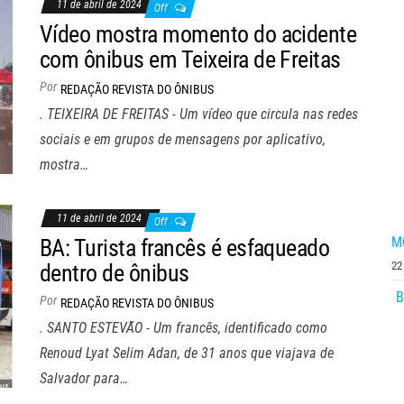
11 de abril de 2024
Off
Vídeo mostra momento do acidente
com ônibus em Teixeira de Freitas
Por
REDAÇÃO REVISTA DO ÔNIBUS
. TEIXEIRA DE FREITAS - Um vídeo que circula nas redes
sociais e em grupos de mensagens por aplicativo,
mostra…
11 de abril de 2024
Off
MG
BA: Turista francês é esfaqueado
22
dentro de ônibus
B
Por
REDAÇÃO REVISTA DO ÔNIBUS
. SANTO ESTEVÃO - Um francês, identificado como
Renoud Lyat Selim Adan, de 31 anos que viajava de
Salvador para…