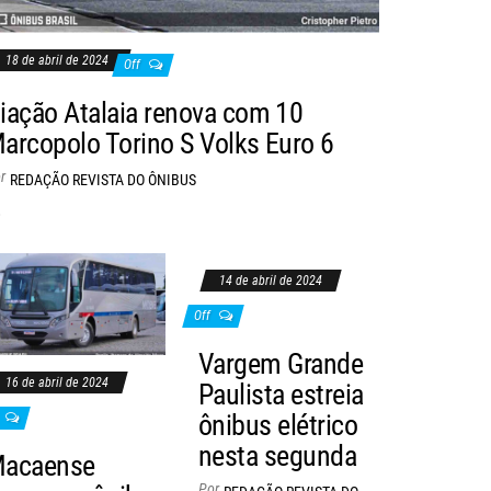
18 de abril de 2024
Off
iação Atalaia renova com 10
arcopolo Torino S Volks Euro 6
r
REDAÇÃO REVISTA DO ÔNIBUS
.
14 de abril de 2024
Off
Vargem Grande
16 de abril de 2024
Paulista estreia
ônibus elétrico
nesta segunda
acaense
Por