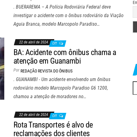
Em
. BUERAREMA – A Polícia Rodoviária Federal deve
investigar o acidente com o ônibus rodoviário da Viação
Aguia Branca, modelo Marcopolo Paradiso…
22 de abril de 2024
Off
BA: Acidente com ônibus chama a
atenção em Guanambi
Por
REDAÇÃO REVISTA DO ÔNIBUS
. GUANAMBI - Um acidente envolvendo um ônibus
Pe
rodoviário modelo Marcopolo Paradiso G6 1200,
po
chamou a atenção de moradores no…
22 de abril de 2024
Off
Rota Transportes é alvo de
reclamações dos clientes