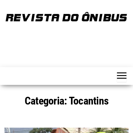
Skip
to
the
content
REVISTA
Portal de
notícias
DO
sobre o
transporte
ÔNIBUS
Categoria:
Tocantins