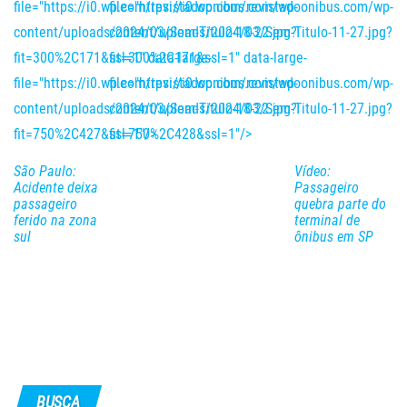
file="https://i0.wp.com/revistadoonibus.com/wp-
file="https://i0.wp.com/revistadoonibus.com/wp-
content/uploads/2024/03/Sem-Titulo-18-22.jpg?
content/uploads/2024/03/Sem-Titulo-11-27.jpg?
fit=300%2C171&ssl=1" data-large-
fit=300%2C171&ssl=1" data-large-
file="https://i0.wp.com/revistadoonibus.com/wp-
file="https://i0.wp.com/revistadoonibus.com/wp-
content/uploads/2024/03/Sem-Titulo-18-22.jpg?
content/uploads/2024/03/Sem-Titulo-11-27.jpg?
fit=750%2C427&ssl=1"/>
fit=750%2C428&ssl=1"/>
São Paulo:
Vídeo:
Acidente deixa
Passageiro
passageiro
quebra parte do
ferido na zona
terminal de
sul
ônibus em SP
BUSCA