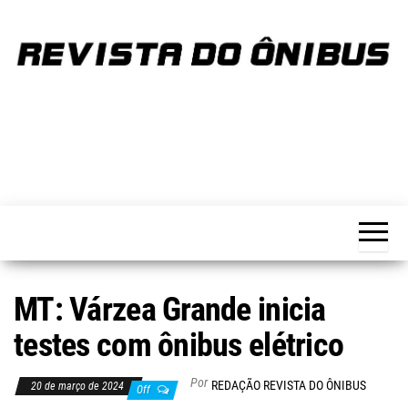
Skip
to
the
content
REVISTA
Portal de
notícias
DO
sobre o
transporte
ÔNIBUS
MT: Várzea Grande inicia
testes com ônibus elétrico
Por
REDAÇÃO REVISTA DO ÔNIBUS
20 de março de 2024
Off