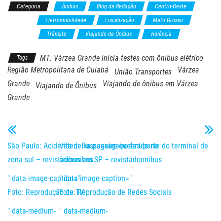
Categoria
ônibus
Blog da Redação
Centro-Oeste
Cidades
Eletromobilidade
Fiscalização
Mato Grosso
Mercado
Trânsito
Viajando de Ônibus
violência
MT: Várzea Grande inicia testes com ônibus elétrico
Tags
Região Metropolitana de Cuiabá
Várzea
União Transportes
Grande
Viajando de ônibus em Várzea
Viajando de Ônibus
Grande
São Paulo: Acidente deixa passageiro ferido na
Vídeo: Passageiro quebra parte do terminal de
zona sul – revistadoonibus
ônibus em SP – revistadoonibus
" data-image-caption="
" data-image-caption="
Foto: Reprodução de TV
Foto: Reprodução de Redes Sociais
" data-medium-
" data-medium-