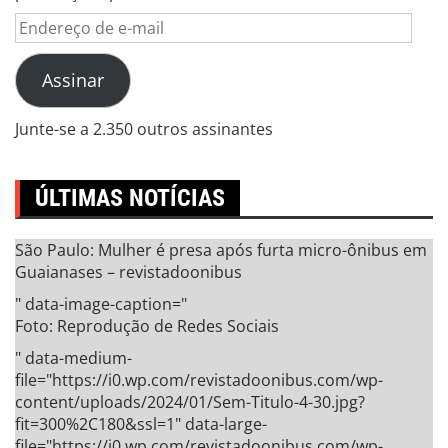
Endereço
de
e-
Assinar
mail
Junte-se a 2.350 outros assinantes
ÚLTIMAS NOTÍCIAS
São Paulo: Mulher é presa após furta micro-ônibus em
Guaianases – revistadoonibus
" data-image-caption="
Foto: Reprodução de Redes Sociais
" data-medium-
file="https://i0.wp.com/revistadoonibus.com/wp-
content/uploads/2024/01/Sem-Titulo-4-30.jpg?
fit=300%2C180&ssl=1" data-large-
file="https://i0.wp.com/revistadoonibus.com/wp-