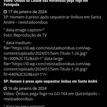
Vídeo: Ônibus da Cidade das Hortênsias pega fogo em
Petrópolis
17 de janeiro de 2024
SP: Homem é preso após sequestrar ônibus em Santa
André – revistadoonibus
" data-image-caption="
Foto: Reprodução de TV
" data-medium-
file="https://i0.wp.com/revistadoonibus.com/wp-
content/uploads/2024/01/Sem-Titulo-1-26.jpg?
fit=300%2C152&ssl=1" data-large-
file="https://i0.wp.com/revistadoonibus.com/wp-
content/uploads/2024/01/Sem-Titulo-1-26.jpg?
fit=640%2C324&ssl=1"/>
SP: Homem é preso após sequestrar ônibus em Santo André
16 de janeiro de 2024
Vídeo: Ônibus pega fogo na GO-164 em Quirinópolis –
revistadoonibus
" data-image-caption="