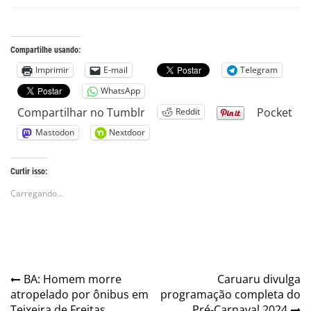
Compartilhe usando:
Imprimir
E-mail
Telegram
WhatsApp
Compartilhar no Tumblr
Pocket
Reddit
Mastodon
Nextdoor
Curtir isso:
Carregando...
Navegação
BA: Homem morre
Caruaru divulga
atropelado por ônibus em
programação completa do
de
Teixeira de Freitas
Pré-Carnaval 2024