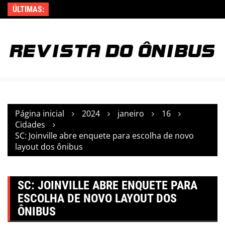
Ir
ÚLTIMAS:
para
o
conteúdo
Página inicial
2024
janeiro
16
Cidades
SC: Joinville abre enquete para escolha de novo
layout dos ônibus
SC: JOINVILLE ABRE ENQUETE PARA
ESCOLHA DE NOVO LAYOUT DOS
ÔNIBUS