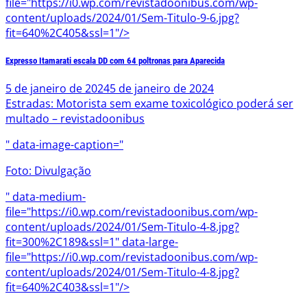
file="https://i0.wp.com/revistadoonibus.com/wp-
content/uploads/2024/01/Sem-Titulo-9-6.jpg?
fit=640%2C405&ssl=1"/>
Expresso Itamarati escala DD com 64 poltronas para Aparecida
5 de janeiro de 2024
5 de janeiro de 2024
Estradas: Motorista sem exame toxicológico poderá ser
multado – revistadoonibus
" data-image-caption="
Foto: Divulgação
" data-medium-
file="https://i0.wp.com/revistadoonibus.com/wp-
content/uploads/2024/01/Sem-Titulo-4-8.jpg?
fit=300%2C189&ssl=1" data-large-
file="https://i0.wp.com/revistadoonibus.com/wp-
content/uploads/2024/01/Sem-Titulo-4-8.jpg?
fit=640%2C403&ssl=1"/>