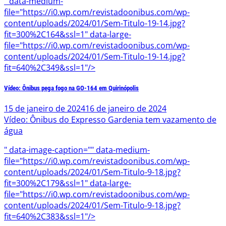
" data-medium-
file="https://i0.wp.com/revistadoonibus.com/wp-
content/uploads/2024/01/Sem-Titulo-19-14.jpg?
fit=300%2C164&ssl=1" data-large-
file="https://i0.wp.com/revistadoonibus.com/wp-
content/uploads/2024/01/Sem-Titulo-19-14.jpg?
fit=640%2C349&ssl=1"/>
Vídeo: Ônibus pega fogo na GO-164 em Quirinópolis
15 de janeiro de 2024
16 de janeiro de 2024
Vídeo: Ônibus do Expresso Gardenia tem vazamento de
água
" data-image-caption="" data-medium-
file="https://i0.wp.com/revistadoonibus.com/wp-
content/uploads/2024/01/Sem-Titulo-9-18.jpg?
fit=300%2C179&ssl=1" data-large-
file="https://i0.wp.com/revistadoonibus.com/wp-
content/uploads/2024/01/Sem-Titulo-9-18.jpg?
fit=640%2C383&ssl=1"/>