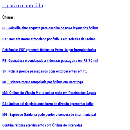
Ir para o conteúdo
Últimas:
SC: Joinville abre enquete para escolha de novo layout dos ônibus
BA: Homem morre atropelado por ônibus em Teixeira de Freitas
Petrópolis: PRF apreende ônibus da Petro Ita por irregularidades
PB: Guanabara é condenada a indenizar passageira em R$ 70 mil
SP: Polícia prende passageiros com entorpecentes em Itu
MG: Criança morre atropelada por ônibus em Caratinga
MS: Ônibus da Viação Motta sai da pista em Paraíso das Águas
BA: Ônibus sai da pista após barra de direção apresentar falha
MG: Expresso Gardenia pode perder a concessão intermunicipal
Curitiba retoma atendimento com Ônibus do Intervidas