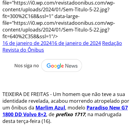
file="https://i0.wp.com/revistadoonibus.com/wp-
content/uploads/2024/01/Sem-Titulo-5-22.jpg?
fit=300%2C168&ssl=1" data-large-
file="https://i0.wp.com/revistadoonibus.com/wp-
content/uploads/2024/01/Sem-Titulo-5-22.jpg?
fit=640%2C358&ssl=1"/>
16 de janeiro de 2024
16 de janeiro de 2024
Redação
Revista do Ônibus
.
TEIXEIRA DE FREITAS - Um homem que não teve a sua
identidade revelada, acabou morrendo atropelado por
um ônibus da
Marlim Azul
, modelo
Paradiso New G7
1800 DD Volvo 8×2
, de
prefixo 1717
, na madrugada
desta terça-feira (16).
.