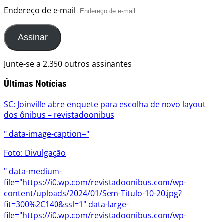
Endereço de e-mail
Assinar
Junte-se a 2.350 outros assinantes
Últimas Notícias
SC: Joinville abre enquete para escolha de novo layout
dos ônibus – revistadoonibus
" data-image-caption="
Foto: Divulgação
" data-medium-
file="https://i0.wp.com/revistadoonibus.com/wp-
content/uploads/2024/01/Sem-Titulo-10-20.jpg?
fit=300%2C140&ssl=1" data-large-
file="https://i0.wp.com/revistadoonibus.com/wp-