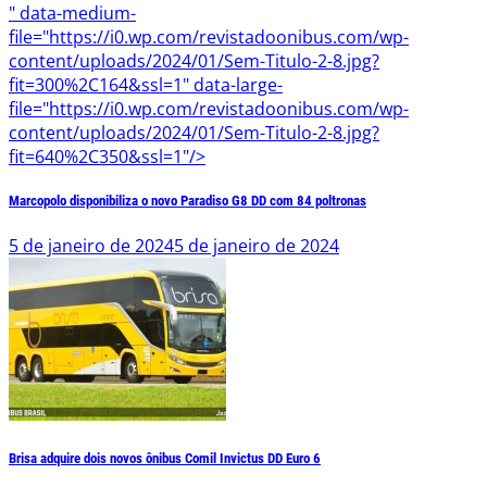
" data-medium-
file="https://i0.wp.com/revistadoonibus.com/wp-
content/uploads/2024/01/Sem-Titulo-2-8.jpg?
fit=300%2C164&ssl=1" data-large-
file="https://i0.wp.com/revistadoonibus.com/wp-
content/uploads/2024/01/Sem-Titulo-2-8.jpg?
fit=640%2C350&ssl=1"/>
Marcopolo disponibiliza o novo Paradiso G8 DD com 84 poltronas
5 de janeiro de 2024
5 de janeiro de 2024
Brisa adquire dois novos ônibus Comil Invictus DD Euro 6