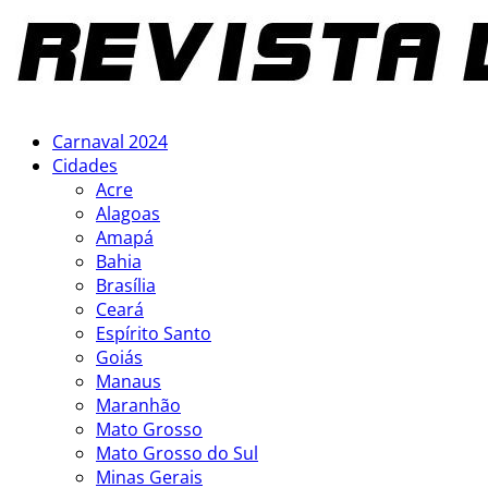
Carnaval 2024
Cidades
Acre
Alagoas
Amapá
Bahia
Brasília
Ceará
Espírito Santo
Goiás
Manaus
Maranhão
Mato Grosso
Mato Grosso do Sul
Minas Gerais