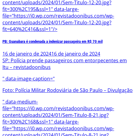
content/uploads/2024/01/Sem-Titulo-12-20.jpg?
fit=300%2C195&ssl=1" data-large-
file="https://i0.wp.com/revistadoonibus.com/wp-
content/uploads/2024/01/Sem-Titulo-12-20.jpg?
fit=640%2C416&ssl=1"/>
PB: Guanabara é condenada a indenizar passageira em R$ 70 mil
16 de janeiro de 2024
16 de janeiro de 2024
SP: Polícia prende passageiros com entorpecentes em
Itu – revistadoonibus
" data-image-caption="
Foto: Polícia Militar Rodoviária de São Paulo – Divulgação
" data-medium-
file="https://i0.wp.com/revistadoonibus.com/wp-
content/uploads/2024/01/Sem-Titulo-8-21.jpg?
fit=300%2C168&ssl=1" data-large-
file="https://i0.wp.com/revistadoonibus.com/wp-
content/uploads/2024/01/Sem-Titulo-8-21.jpg?