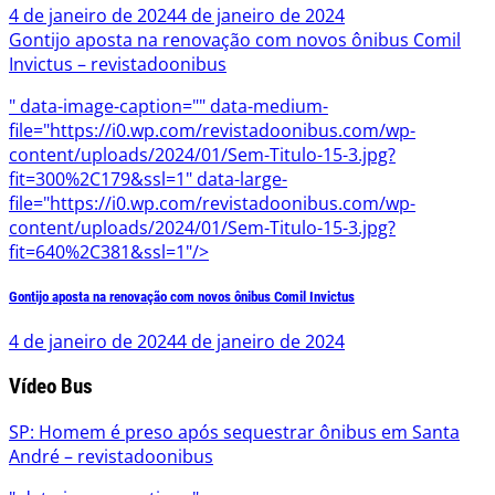
4 de janeiro de 2024
4 de janeiro de 2024
Gontijo aposta na renovação com novos ônibus Comil
Invictus – revistadoonibus
" data-image-caption="" data-medium-
file="https://i0.wp.com/revistadoonibus.com/wp-
content/uploads/2024/01/Sem-Titulo-15-3.jpg?
fit=300%2C179&ssl=1" data-large-
file="https://i0.wp.com/revistadoonibus.com/wp-
content/uploads/2024/01/Sem-Titulo-15-3.jpg?
fit=640%2C381&ssl=1"/>
Gontijo aposta na renovação com novos ônibus Comil Invictus
4 de janeiro de 2024
4 de janeiro de 2024
Vídeo Bus
SP: Homem é preso após sequestrar ônibus em Santa
André – revistadoonibus