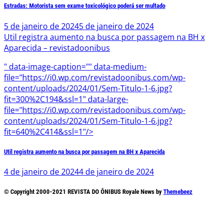
Estradas: Motorista sem exame toxicológico poderá ser multado
5 de janeiro de 2024
5 de janeiro de 2024
Util registra aumento na busca por passagem na BH x
Aparecida – revistadoonibus
" data-image-caption="" data-medium-
file="https://i0.wp.com/revistadoonibus.com/wp-
content/uploads/2024/01/Sem-Titulo-1-6.jpg?
fit=300%2C194&ssl=1" data-large-
file="https://i0.wp.com/revistadoonibus.com/wp-
content/uploads/2024/01/Sem-Titulo-1-6.jpg?
fit=640%2C414&ssl=1"/>
Util registra aumento na busca por passagem na BH x Aparecida
4 de janeiro de 2024
4 de janeiro de 2024
© Copyright 2000-2021 REVISTA DO ÔNIBUS Royale News by
Themebeez