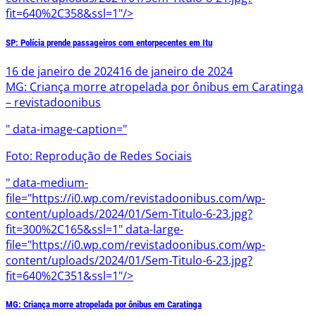
fit=640%2C358&ssl=1"/>
SP: Polícia prende passageiros com entorpecentes em Itu
16 de janeiro de 2024
16 de janeiro de 2024
MG: Criança morre atropelada por ônibus em Caratinga
– revistadoonibus
" data-image-caption="
Foto: Reprodução de Redes Sociais
" data-medium-
file="https://i0.wp.com/revistadoonibus.com/wp-
content/uploads/2024/01/Sem-Titulo-6-23.jpg?
fit=300%2C165&ssl=1" data-large-
file="https://i0.wp.com/revistadoonibus.com/wp-
content/uploads/2024/01/Sem-Titulo-6-23.jpg?
fit=640%2C351&ssl=1"/>
MG: Criança morre atropelada por ônibus em Caratinga