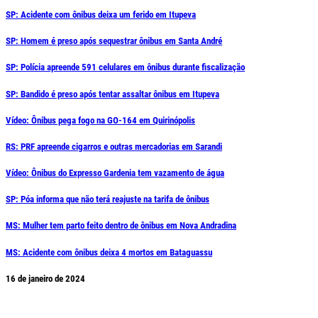
SP: Acidente com ônibus deixa um ferido em Itupeva
SP: Homem é preso após sequestrar ônibus em Santa André
SP: Polícia apreende 591 celulares em ônibus durante fiscalização
SP: Bandido é preso após tentar assaltar ônibus em Itupeva
Vídeo: Ônibus pega fogo na GO-164 em Quirinópolis
RS: PRF apreende cigarros e outras mercadorias em Sarandi
Vídeo: Ônibus do Expresso Gardenia tem vazamento de água
SP: Póa informa que não terá reajuste na tarifa de ônibus
MS: Mulher tem parto feito dentro de ônibus em Nova Andradina
MS: Acidente com ônibus deixa 4 mortos em Bataguassu
16 de janeiro de 2024