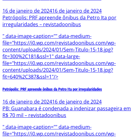
16 de janeiro de 2024
16 de janeiro de 2024
Petrópolis: PRF apreende ônibus da Petro Ita por
irregularidades – revistadoonibus
" data-image-caption="" data-medium-
file="https://i0.wp.com/revistadoonibus.com/wp-
content/uploads/2024/01/Sem-Titulo-15-18.jpg?
fit=300%2C181&ssl=1" data-large-
file="https://i0.wp.com/revistadoonibus.com/wp-
content/uploads/2024/01/Sem-Titulo-15-18.jpg?
fit=640%2C387&ssl=1"/>
Petrópolis: PRF apreende ônibus da Petro Ita por irregularidades
16 de janeiro de 2024
16 de janeiro de 2024
PB: Guanabara é condenada a indenizar passageira em
R$ 70 mil – revistadoonibus
" data-image-caption="" data-medium-
file="https://i0.wp.com/revistadoonibus.com/wp-