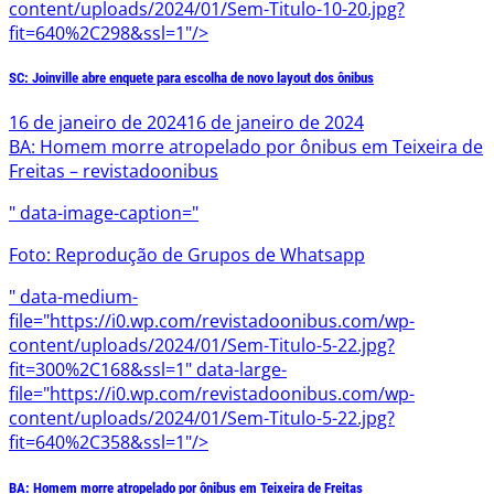
content/uploads/2024/01/Sem-Titulo-10-20.jpg?
fit=640%2C298&ssl=1"/>
SC: Joinville abre enquete para escolha de novo layout dos ônibus
16 de janeiro de 2024
16 de janeiro de 2024
BA: Homem morre atropelado por ônibus em Teixeira de
Freitas – revistadoonibus
" data-image-caption="
Foto: Reprodução de Grupos de Whatsapp
" data-medium-
file="https://i0.wp.com/revistadoonibus.com/wp-
content/uploads/2024/01/Sem-Titulo-5-22.jpg?
fit=300%2C168&ssl=1" data-large-
file="https://i0.wp.com/revistadoonibus.com/wp-
content/uploads/2024/01/Sem-Titulo-5-22.jpg?
fit=640%2C358&ssl=1"/>
BA: Homem morre atropelado por ônibus em Teixeira de Freitas