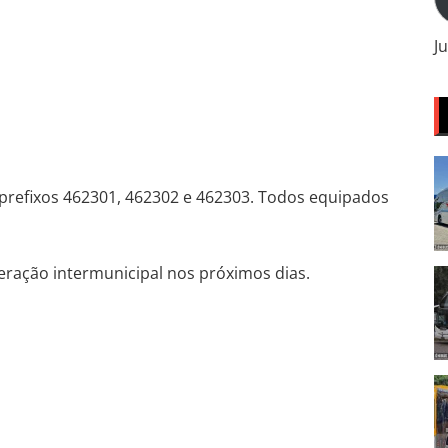
m
J
prefixos 462301, 462302 e 462303. Todos equipados
peração intermunicipal nos próximos dias.