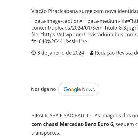
Viação Piracicabana surge com nova identidad
" data-image-caption="" data-medium-file="h
content/uploads/2024/01/Sem-Titulo-8-3.jpg?
file="https://i0.wp.com/revistadoonibus.com
fit=640%2C441&ssl=1"/>
3 de janeiro de 2024
Redação Revista d
.
PIRACICABA E SÃO PAULO - As imagens dos n
com chassi Mercedes-Benz Euro 6
, seguem 
transportes.