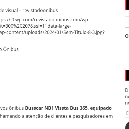
e visual – revistadoonibus
P
ttps://i0.wp.com/revistadoonibus.com/wp-
p
fit=300%2C207&ssl=1" data-large-
/wp-content/uploads/2024/01/Sem-Titulo-8-3.jpg?
O
o Ônibus
D
n
n
ovos ônibus
Busscar NB1 Vissta Bus 365, equipado
E
chamando a atenção de clientes e pesquisadores em
d
e-