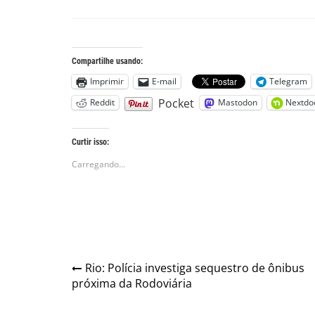
Compartilhe usando:
Imprimir
E-mail
Telegram
Pocket
Reddit
Mastodon
Nextdo
Curtir isso:
Carregando...
Navegação
Rio: Polícia investiga sequestro de ônibus
próxima da Rodoviária
de