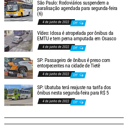
São Paulo: Rodoviários suspendem a
paralisação agendada para segunda-feira
(6)
4 de junho de 2022
Off
Vídeo: Idosa é atropelada por ônibus da
EMTU e tem perna amputada em Osasco
4 de junho de 2022
Off
SP: Passageiro de ônibus é preso com
entorpecentes na cidade de Tietê
4 de junho de 2022
Off
SP: Ubatuba terá reajuste na tarifa dos
ônibus nesta segunda-feira para R$ 5
4 de junho de 2022
Off