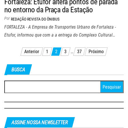
Fortaleza: Etufor altera pontos de parada
no entorno da Praça da Estação
Por
REDAÇÃO REVISTA DO ÔNIBUS
FORTALEZA - A Empresa de Transportes Urbano de Fortaleza -
Etufor, informou que com a a entrega do Complexo Cultural…
Navegação
Anterior
1
2
3
…
37
Próximo
por
posts
BUSCA
Pesquisar
por:
ASSINE NOSSA NEWSLETTER