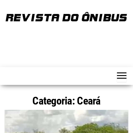
Skip
to
the
content
REVISTA
Portal de
notícias
DO
sobre o
transporte
ÔNIBUS
Categoria:
Ceará