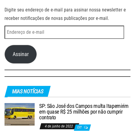
Digite seu endereço de e-mail para assinar nossa newsletter e
receber notificações de novas publicações por e-mail.
Endereço
de
e-
Assinar
mail
MIAS NOTÍCIAS
SP: São José dos Campos multa Itapemirim
em quase R$ 25 milhões por não cumprir
contrato
4 de junho de 2022
Off