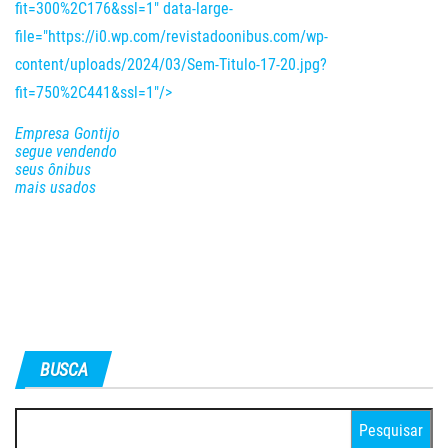
fit=300%2C176&ssl=1" data-large-
file="https://i0.wp.com/revistadoonibus.com/wp-
content/uploads/2024/03/Sem-Titulo-17-20.jpg?
fit=750%2C441&ssl=1"/>
Empresa Gontijo
segue vendendo
seus ônibus
mais usados
BUSCA
Pesquisar