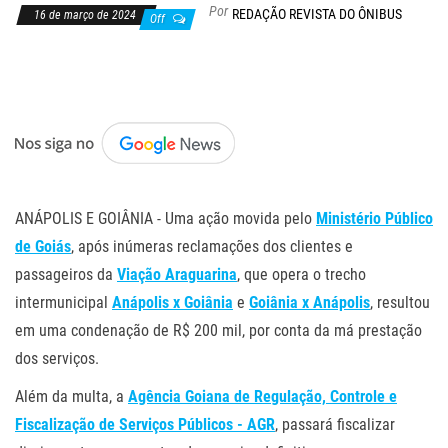
Por
REDAÇÃO REVISTA DO ÔNIBUS
16 de março de 2024
Off
.
ANÁPOLIS E GOIÂNIA - Uma ação movida pelo
Ministério Público
de Goiás
, após inúmeras reclamações dos clientes e
passageiros da
Viação Araguarina
, que opera o trecho
intermunicipal
Anápolis x Goiânia
e
Goiânia x Anápolis
, resultou
em uma condenação de R$ 200 mil, por conta da má prestação
dos serviços.
Além da multa, a
Agência Goiana de Regulação, Controle e
Fiscalização de Serviços Públicos - AGR
, passará fiscalizar