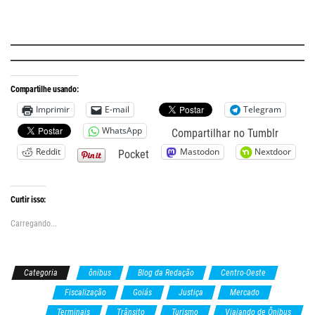
.
Compartilhe usando:
Imprimir
E-mail
Telegram
WhatsApp
Compartilhar no Tumblr
Reddit
Mastodon
Nextdoor
Pocket
Curtir isso:
Carregando...
Categoria
ônibus
Blog da Redação
Centro-Oeste
Cidades
Fiscalização
Goiás
Justiça
Mercado
Tarifa
Terminais
Trânsito
Turismo
Viajando de Ônibus