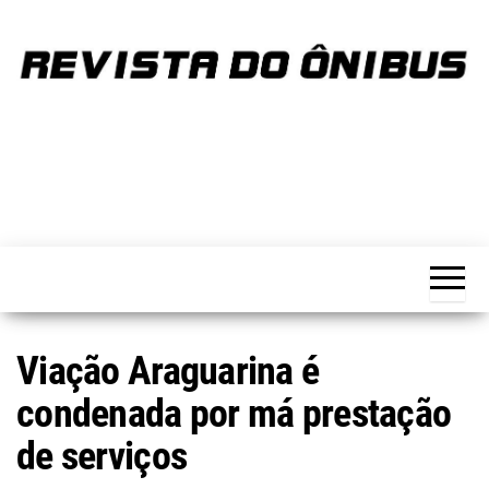
Skip
to
the
content
REVISTA
Portal de
notícias
DO
sobre o
transporte
ÔNIBUS
Viação Araguarina é
condenada por má prestação
de serviços