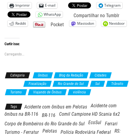
Imprimir
E-mail
Telegram
WhatsApp
Compartilhar no Tumblr
Reddit
Mastodon
Nextdoor
Pocket
Curtir isso:
Carregando...
Categoria
ônibus
Blog da Redação
Cidades
Estradas
Fiscalização
Rio Grande do Sul
Sul
Trânsito
Turismo
Viajando de Ônibus
violência
Acidente com
Acidente com ônibus em Pelotas
Tags
ônibus na BR-116
Comil Campione HD Scania 6x2
BR-116
EcoSul
Corpo de Bombeiros do Rio Grande do Sul
Ferrari
Pelotas
RS:
Turismo - Ferratur
Polícia Rodoviária Federal