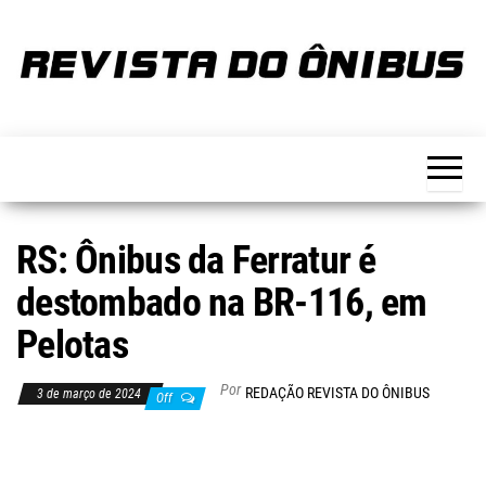
Skip
to
the
content
REVISTA
Portal de
notícias
DO
sobre o
transporte
ÔNIBUS
RS: Ônibus da Ferratur é
destombado na BR-116, em
Pelotas
Por
REDAÇÃO REVISTA DO ÔNIBUS
3 de março de 2024
Off