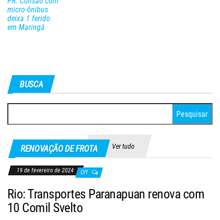
PR: Colisão com
micro-ônibus
deixa 1 ferido
em Maringá
BUSCA
Pesquisar
por:
Ver tudo
RENOVAÇÃO DE FROTA
19 de fevereiro de 2024
Off
Rio: Transportes Paranapuan renova com
10 Comil Svelto