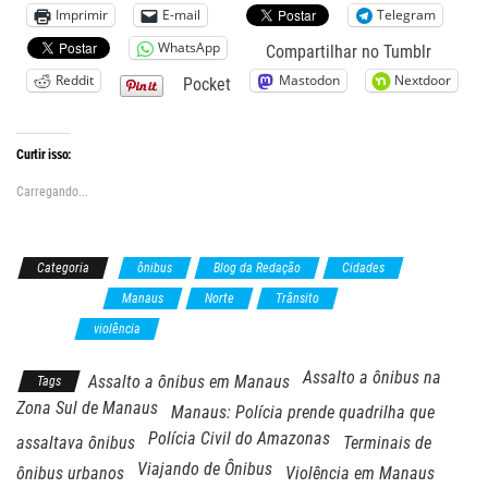
Imprimir
E-mail
Telegram
WhatsApp
Compartilhar no Tumblr
Reddit
Mastodon
Nextdoor
Pocket
Curtir isso:
Carregando...
Categoria
ônibus
Blog da Redação
Cidades
Fiscalização
Manaus
Norte
Trânsito
Viajando de
Ônibus
violência
Assalto a ônibus na
Assalto a ônibus em Manaus
Tags
Zona Sul de Manaus
Manaus: Polícia prende quadrilha que
Polícia Civil do Amazonas
assaltava ônibus
Terminais de
Viajando de Ônibus
ônibus urbanos
Violência em Manaus