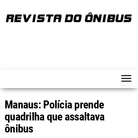
Skip
to
the
content
REVISTA
Portal de
notícias
DO
sobre o
transporte
ÔNIBUS
Manaus: Polícia prende
quadrilha que assaltava
ônibus