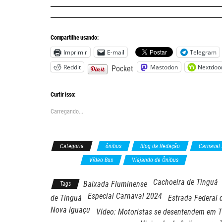
Compartilhe usando:
Imprimir
E-mail
Telegram
Reddit
Mastodon
Nextdoo
Pocket
Curtir isso:
Carregando...
Categoria
ônibus
Blog da Redação
Carnaval
Trânsito
Vídeo Bus
Viajando de Ônibus
Cachoeira de Tinguá
Baixada Fluminense
Tags
Especial Carnaval 2024
de Tinguá
Estrada Federal 
Nova Iguaçu
Vídeo: Motoristas se desentendem em 