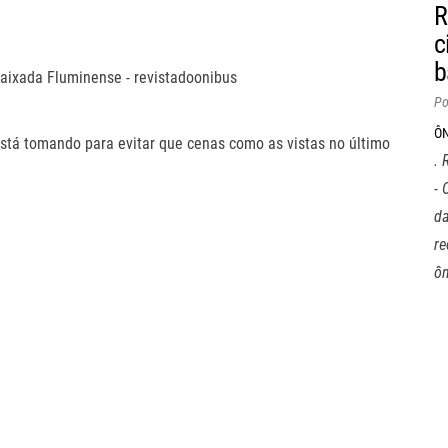
R
c
b
Po
Ô
stá tomando para evitar que cenas como as vistas no último
.
- 
da
r
ôn