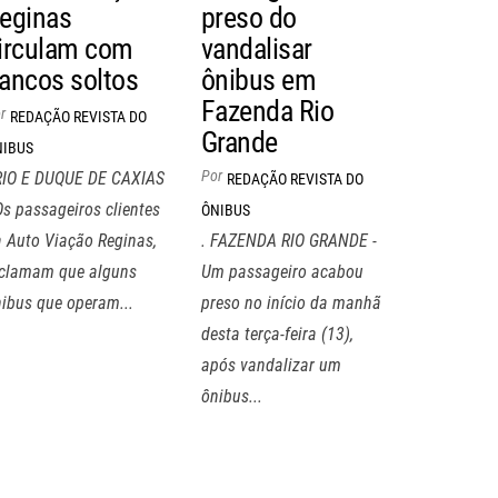
eginas
preso do
irculam com
vandalisar
ancos soltos
ônibus em
Fazenda Rio
r
REDAÇÃO REVISTA DO
Grande
NIBUS
Por
 RIO E DUQUE DE CAXIAS
REDAÇÃO REVISTA DO
Os passageiros clientes
ÔNIBUS
 Auto Viação Reginas,
. FAZENDA RIO GRANDE -
eclamam que alguns
Um passageiro acabou
ibus que operam...
preso no início da manhã
desta terça-feira (13),
após vandalizar um
ônibus...