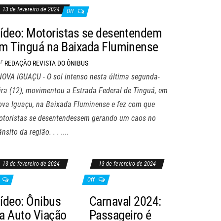
13 de fevereiro de 2024
Off
ídeo: Motoristas se desentendem
m Tinguá na Baixada Fluminense
r
REDAÇÃO REVISTA DO ÔNIBUS
NOVA IGUAÇU - O sol intenso nesta última segunda-
ira (12), movimentou a Estrada Federal de Tinguá, em
va Iguaçu, na Baixada Fluminense e fez com que
otoristas se desentendessem gerando um caos no
ânsito da região. . . ....
13 de fevereiro de 2024
13 de fevereiro de 2024
Off
ídeo: Ônibus
Carnaval 2024:
a Auto Viação
Passageiro é