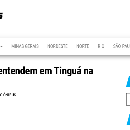
REVISTA
Portal de
notícias
DO
sobre o
transporte
ÔNIBUS
MINAS GERAIS
NORDESTE
NORTE
RIO
SÃO PAU
sentendem em Tinguá na
DO ÔNIBUS
Pe
po