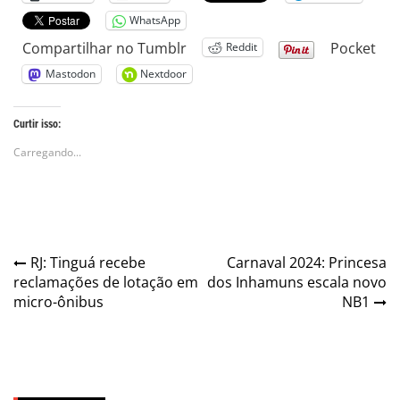
WhatsApp
Compartilhar no Tumblr
Pocket
Reddit
Mastodon
Nextdoor
Curtir isso:
Carregando...
Navegação
RJ: Tinguá recebe
Carnaval 2024: Princesa
reclamações de lotação em
dos Inhamuns escala novo
de
micro-ônibus
NB1
Post