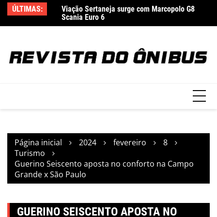
Ir
ortes incorpora
ÚLTIMAS:
Viação Sertaneja surge com Marcopolo G8
Ca
para
Scania Euro 6
Pa
o
conteúdo
Página inicial
2024
fevereiro
8
Turismo
Guerino Seiscento aposta no conforto na Campo
Grande x São Paulo
GUERINO SEISCENTO APOSTA NO