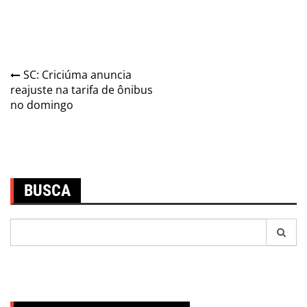
Navegação
SC: Criciúma anuncia
reajuste na tarifa de ônibus
de
no domingo
Post
BUSCA
Pesquisar
por: