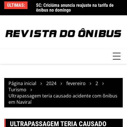
Ir
do acidente com
ÚLTIMAS:
SC: Criciúma anuncia reajuste na tarifa de
Ut
para
ônibus no domingo
x 
o
conteúdo
Página inicial
2024
fevereiro
2
Turismo
Ultrapassagem teria causado acidente com ônibus
em Naviraí
ULTRAPASSAGEM TERIA CAUSADO