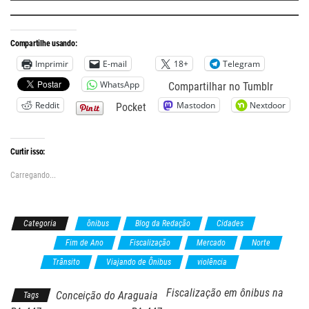
Compartilhe usando:
Imprimir
E-mail
18+
Telegram
WhatsApp
Compartilhar no Tumblr
Reddit
Mastodon
Nextdoor
Pocket
Curtir isso:
Carregando...
Categoria
ônibus
Blog da Redação
Cidades
Estradas
Fim de Ano
Fiscalização
Mercado
Norte
Pará
Trânsito
Viajando de Ônibus
violência
Fiscalização em ônibus na
Conceição do Araguaia
Tags