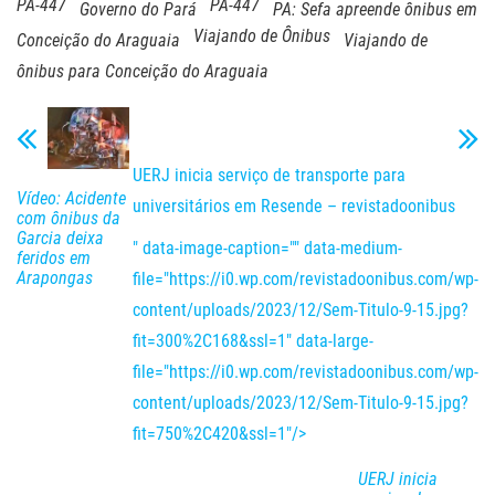
PA-447
PA-447
Governo do Pará
PA: Sefa apreende ônibus em
Viajando de Ônibus
Conceição do Araguaia
Viajando de
ônibus para Conceição do Araguaia
UERJ inicia serviço de transporte para
Vídeo: Acidente
universitários em Resende – revistadoonibus
com ônibus da
Garcia deixa
" data-image-caption="" data-medium-
feridos em
Arapongas
file="https://i0.wp.com/revistadoonibus.com/wp-
content/uploads/2023/12/Sem-Titulo-9-15.jpg?
fit=300%2C168&ssl=1" data-large-
file="https://i0.wp.com/revistadoonibus.com/wp-
content/uploads/2023/12/Sem-Titulo-9-15.jpg?
fit=750%2C420&ssl=1"/>
UERJ inicia