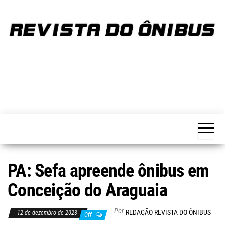
Skip
to
the
content
REVISTA
Portal de
notícias
DO
sobre o
transporte
ÔNIBUS
PA: Sefa apreende ônibus em
Conceição do Araguaia
Por
REDAÇÃO REVISTA DO ÔNIBUS
12 de dezembro de 2023
Off