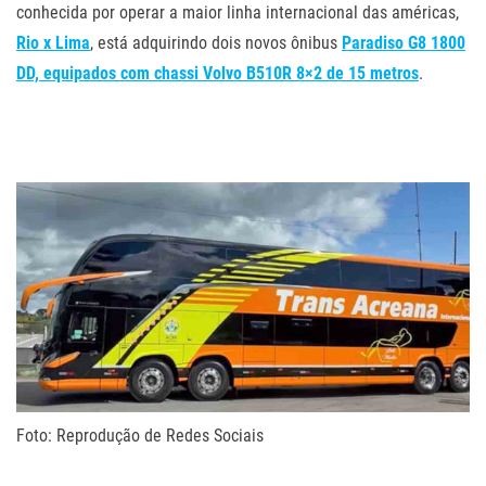
conhecida por operar a maior linha internacional das américas,
Rio x Lima
, está adquirindo dois novos ônibus
Paradiso G8 1800
DD, equipados com chassi Volvo B510R 8×2 de 15 metros
.
.
.
Foto: Reprodução de Redes Sociais
.