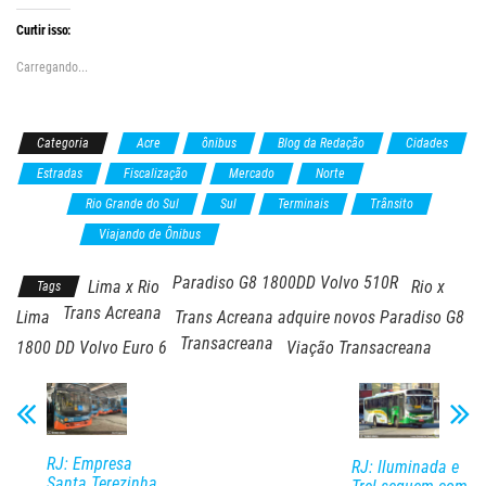
Curtir isso:
Carregando...
Categoria
Acre
ônibus
Blog da Redação
Cidades
Estradas
Fiscalização
Mercado
Norte
Renovação de
Frota
Rio Grande do Sul
Sul
Terminais
Trânsito
Turismo
Viajando de Ônibus
Paradiso G8 1800DD Volvo 510R
Lima x Rio
Rio x
Tags
Trans Acreana
Lima
Trans Acreana adquire novos Paradiso G8
Transacreana
1800 DD Volvo Euro 6
Viação Transacreana
RJ: Empresa
RJ: Iluminada e
Santa Terezinha