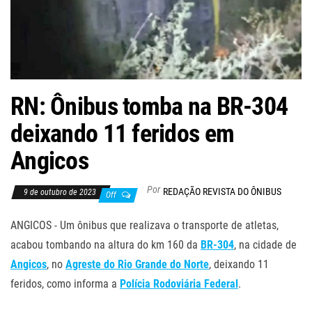
RN: Ônibus tomba na BR-304
deixando 11 feridos em
Angicos
Por
REDAÇÃO REVISTA DO ÔNIBUS
9 de outubro de 2023
Off
ANGICOS - Um ônibus que realizava o transporte de atletas,
acabou tombando na altura do km 160 da
BR-304
, na cidade de
Angicos
, no
Agreste do Rio Grande do Norte
, deixando 11
feridos, como informa a
Polícia Rodoviária Federal
.
.