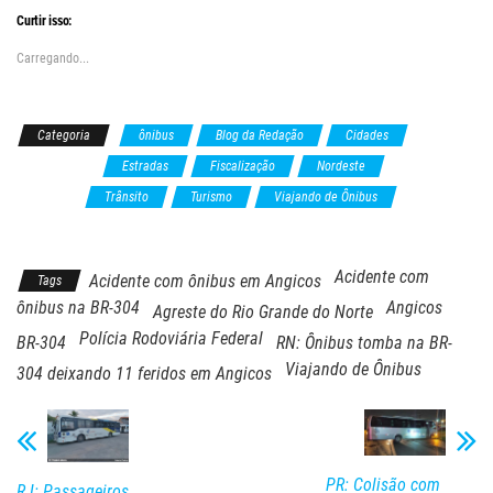
Curtir isso:
Carregando...
Categoria
ônibus
Blog da Redação
Cidades
Coronavirus
Estradas
Fiscalização
Nordeste
Rio Grande
do Norte
Trânsito
Turismo
Viajando de Ônibus
violência
Acidente com
Acidente com ônibus em Angicos
Tags
ônibus na BR-304
Angicos
Agreste do Rio Grande do Norte
Polícia Rodoviária Federal
BR-304
RN: Ônibus tomba na BR-
Viajando de Ônibus
304 deixando 11 feridos em Angicos
PR: Colisão com
RJ: Passageiros