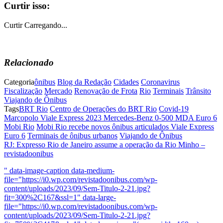
Curtir isso:
Curtir
Carregando...
Relacionado
Categoria
ônibus
Blog da Redação
Cidades
Coronavirus
Fiscalização
Mercado
Renovação de Frota
Rio
Terminais
Trânsito
Viajando de Ônibus
Tags
BRT Rio
Centro de Operações do BRT Rio
Covid-19
Marcopolo Viale Express 2023 Mercedes-Benz 0-500 MDA Euro 6
Mobi Rio
Mobi Rio recebe novos ônibus articulados Viale Express
Euro 6
Terminais de ônibus urbanos
Viajando de Ônibus
RJ: Expresso Rio de Janeiro assume a operação da Rio Minho –
revistadoonibus
" data-image-caption data-medium-
file="https://i0.wp.com/revistadoonibus.com/wp-
content/uploads/2023/09/Sem-Titulo-2-21.jpg?
fit=300%2C167&ssl=1" data-large-
file="https://i0.wp.com/revistadoonibus.com/wp-
content/uploads/2023/09/Sem-Titulo-2-21.jpg?