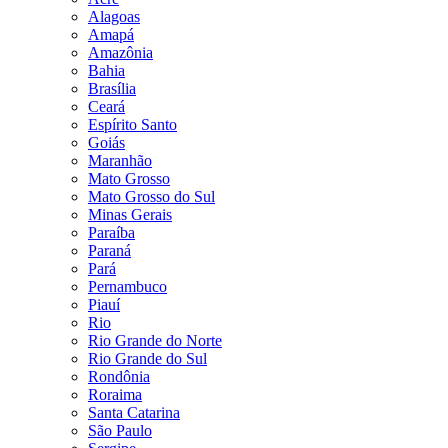
Alagoas
Amapá
Amazônia
Bahia
Brasília
Ceará
Espírito Santo
Goiás
Maranhão
Mato Grosso
Mato Grosso do Sul
Minas Gerais
Paraíba
Paraná
Pará
Pernambuco
Piauí
Rio
Rio Grande do Norte
Rio Grande do Sul
Rondônia
Roraima
Santa Catarina
São Paulo