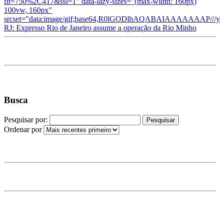
fit=750%2C417&ssl=1" data-lazy-sizes="(max-width: 160px)
100vw, 160px"
srcset="data:image/gif;base64,R0lGODlhAQABAIAAAA
RJ: Expresso Rio de Janeiro assume a operação da Rio Minho
Busca
Pesquisar por:
Ordenar por