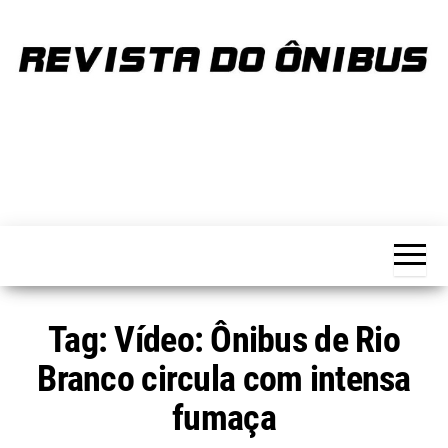
Skip
to
the
content
REVISTA
Portal de
notícias
DO
sobre o
transporte
ÔNIBUS
Tag:
Vídeo: Ônibus de Rio
Branco circula com intensa
fumaça