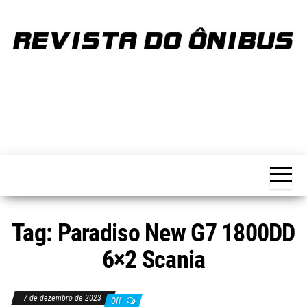
Skip
to
the
content
REVISTA
Portal de
notícias
DO
sobre o
transporte
ÔNIBUS
Tag:
Paradiso New G7 1800DD
6×2 Scania
7 de dezembro de 2023
Off