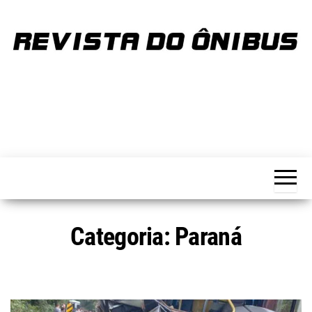
Skip
to
the
content
REVISTA
Portal de
notícias
DO
sobre o
transporte
ÔNIBUS
Categoria:
Paraná