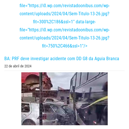
file="https://i0.wp.com/revistadoonibus.com/wp-
content/uploads/2024/04/Sem-Titulo-13-26.jpg?
fit=300%2C186&ssl=1" data-large-
file="https://i0.wp.com/revistadoonibus.com/wp-
content/uploads/2024/04/Sem-Titulo-13-26.jpg?
fit=750%2C466&ssl=1"/>
BA: PRF deve investigar acidente com DD G8 da Aguia Branca
22 de abril de 2024